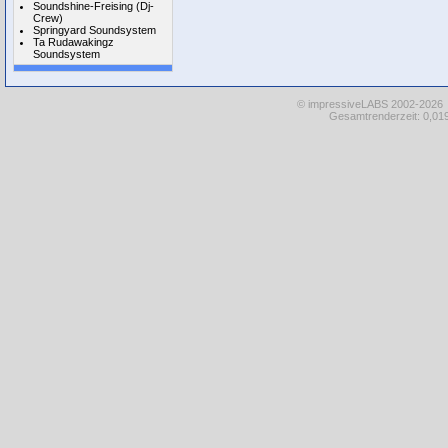
Soundshine-Freising (Dj-
Crew)
Springyard Soundsystem
Ta Rudawakingz
Soundsystem
© impressiveLABS 2002-2026
Gesamtrenderzeit: 0,019