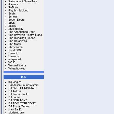
Rainmann & SnareTom
Rapture
ReBorn
Rhythm & Mood
Scab
Schein
Seven Doors
SIKE
Skilled
Styleotology
The Abandoned Door
The Bavarian Electro Gang
The Bleeding Queens
The Dataplexis
The Mash
Threesome
TortillaXXX
Umlaut
Umsonst
unXplored
VOID
Wasted Words
Wheatbucket
DJs
big king-rb
Dandelion Soundsystem
DJ / MR. CHRISTAAL
DJ Anikan
DJ Julian Stöckl
DJ Lauta
DJ NOIZTOYZ
DJ TOM CORLEONE
DJ Tricky Tunes
Han-Sai DJ
Moderntronic