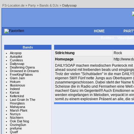
FS-Location.de
»
Party
»
Bands & DJs
»
Dailysoap
HOME
PART
Reviews
Veranstal
Bands
Stilrichtung
Rock
Alcopop
Autopilot
Homepage
http://www.d
Cureless
Dailysoap
DAILYSOAP machen melodischen Punkrock mit Ei
Deafening Opera
ahead sound mit treibenden beats und eingängi
Drowned in Dreams
Trotz der vielen "Schubladen" in die man DAILY
FreeKingFlakes
eigenen Stil!!! Fünf nette Jungs aus Oberbaye
Glam Jam
Hokum
zusammengeschlossen. Dabei steht der Name fü
Illusionous
Scheisse die in Radio und Fernsehen eine Welt
Indeed
machen! Ganz im Gegenteil!!! Auch Emotionen w
Karsai
werden eingefangen in Melodien, verpackt in e
Kellerkind
somit zu einem explosiven Präsent an alle, die s
Last Grain In The
Hourglass
Mahayana
Marsh Plant
Nursys
Nüchtern
Ook Dat Nog
OozingSun
prefume
Quaff