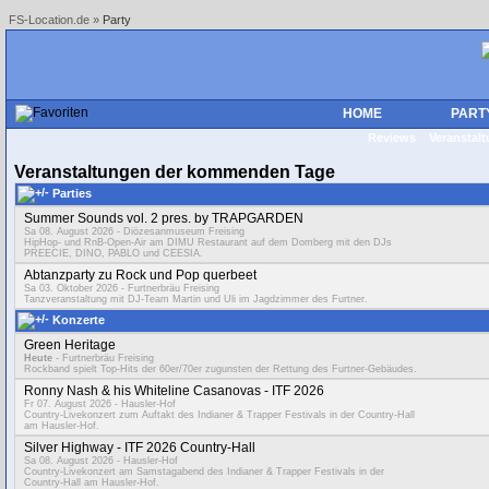
FS-Location.de
»
Party
HOME
PART
Reviews
Veranstal
Veranstaltungen der kommenden Tage
Parties
Summer Sounds vol. 2 pres. by TRAPGARDEN
Sa 08. August 2026
- Diözesanmuseum Freising
HipHop- und RnB-Open-Air am DIMU Restaurant auf dem Domberg mit den DJs
PREECIE, DINO, PABLO und CEESIA.
Abtanzparty zu Rock und Pop querbeet
Sa 03. Oktober 2026
- Furtnerbräu Freising
Tanzveranstaltung mit DJ-Team Martin und Uli im Jagdzimmer des Furtner.
Konzerte
Green Heritage
Heute
- Furtnerbräu Freising
Rockband spielt Top-Hits der 60er/70er zugunsten der Rettung des Furtner-Gebäudes.
Ronny Nash & his Whiteline Casanovas - ITF 2026
Fr 07. August 2026
- Hausler-Hof
Country-Livekonzert zum Auftakt des Indianer & Trapper Festivals in der Country-Hall
am Hausler-Hof.
Silver Highway - ITF 2026 Country-Hall
Sa 08. August 2026
- Hausler-Hof
Country-Livekonzert am Samstagabend des Indianer & Trapper Festivals in der
Country-Hall am Hausler-Hof.