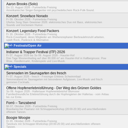
Aaron Brooks (Solo)
Do 13. August 2026
- Furtnerbräu Freising
Amerikanischer Singer-Songwriter mit psychedelischem Rock-Folk-Sound.
Konzert: Snowface Norado
Fr 09. Oktober 2026
- Furtnerbräu Freising
Uferlos Song Slam Gewinner 2026: elektronisches Duo mit Bass, elektronischen
Sounds und trockenem Humor.
Konzert: Legendary Food Packers
Fr 16. Oktober 2026
- Furtnerbräu Freising
Rock-Coverband, deren Mitglieder am Weihenstephaner Bierbraulehrstuhl arbeiten,
spielt Rock, Punkrock & Alternative.
Festivals/Open Air
Indianer & Trapper Festival (ITF) 2026
Fr 07. August 2026
bis So 09. August 2026 - Hausler-Hof
Drei Tage Westernfeeling auf über 60.000 m² am Hausler-Hof in Hallbergmoos: Pow
Wow, Händlermarkt, Kinderspiele und Live-Musik.
Specials
Serenaden im Saunagarten des fresch
Fr 07. August 2026
- fresch - Freisinger Erlebnis Schwimmbad
Sommerabend im Saunagarten mit besonderen Aufgüssen, Live-Musik und frisch
gemixten Cocktails.
Offene Hopfenerlebnisführung - Der Weg des Grünen Goldes
So 09. August 2026
- Hallertauer Hopfenerlebnishof Blomoser
Familienfreundliche Erlebnisführung durch die Hopfengärten der Hallertau - vom Anbau
bis zur Ernte.
Forró – Tanzabend
Mi 07. Oktober 2026
- Furtnerbräu Freising
Brasilianischer Paartanz mit Schnupperworkshop (20:00-20:30) und anschließendem
offenem Tanzen.
Boogie Woogie
Di 20. Oktober 2026
- Furtnerbräu Freising
Tanzkurs mit Schnupper-Workshop (20:00-20:30) und anschließendem offenem
Tanzen.