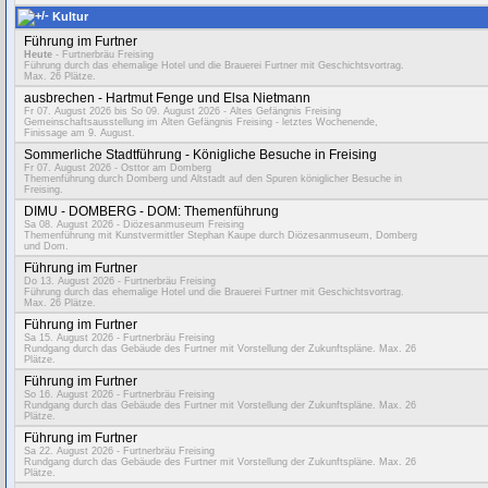
Kultur
Führung im Furtner
Heute
- Furtnerbräu Freising
Führung durch das ehemalige Hotel und die Brauerei Furtner mit Geschichtsvortrag.
Max. 26 Plätze.
ausbrechen - Hartmut Fenge und Elsa Nietmann
Fr 07. August 2026
bis So 09. August 2026 - Altes Gefängnis Freising
Gemeinschaftsausstellung im Alten Gefängnis Freising - letztes Wochenende,
Finissage am 9. August.
Sommerliche Stadtführung - Königliche Besuche in Freising
Fr 07. August 2026
- Osttor am Domberg
Themenführung durch Domberg und Altstadt auf den Spuren königlicher Besuche in
Freising.
DIMU - DOMBERG - DOM: Themenführung
Sa 08. August 2026
- Diözesanmuseum Freising
Themenführung mit Kunstvermittler Stephan Kaupe durch Diözesanmuseum, Domberg
und Dom.
Führung im Furtner
Do 13. August 2026
- Furtnerbräu Freising
Führung durch das ehemalige Hotel und die Brauerei Furtner mit Geschichtsvortrag.
Max. 26 Plätze.
Führung im Furtner
Sa 15. August 2026
- Furtnerbräu Freising
Rundgang durch das Gebäude des Furtner mit Vorstellung der Zukunftspläne. Max. 26
Plätze.
Führung im Furtner
So 16. August 2026
- Furtnerbräu Freising
Rundgang durch das Gebäude des Furtner mit Vorstellung der Zukunftspläne. Max. 26
Plätze.
Führung im Furtner
Sa 22. August 2026
- Furtnerbräu Freising
Rundgang durch das Gebäude des Furtner mit Vorstellung der Zukunftspläne. Max. 26
Plätze.