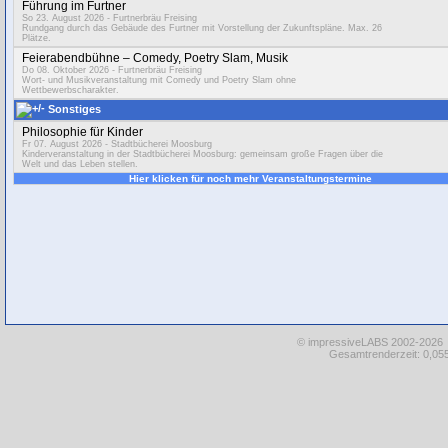
Führung im Furtner
So 23. August 2026
- Furtnerbräu Freising
Rundgang durch das Gebäude des Furtner mit Vorstellung der Zukunftspläne. Max. 26
Plätze.
Feierabendbühne – Comedy, Poetry Slam, Musik
Do 08. Oktober 2026
- Furtnerbräu Freising
Wort- und Musikveranstaltung mit Comedy und Poetry Slam ohne
Wettbewerbscharakter.
Sonstiges
Philosophie für Kinder
Fr 07. August 2026
- Stadtbücherei Moosburg
Kinderveranstaltung in der Stadtbücherei Moosburg: gemeinsam große Fragen über die
Welt und das Leben stellen.
Hier klicken für noch mehr Veranstaltungstermine
© impressiveLABS 2002-2026
Gesamtrenderzeit: 0,055