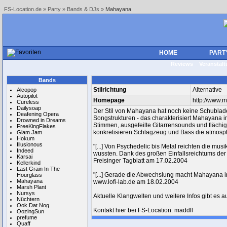
FS-Location.de
»
Party
»
Bands & DJs
»
Mahayana
HOME
PART
Reviews
Veranstal
Bands
Stilrichtung
Alternative
Alcopop
Autopilot
Homepage
http://www.
Cureless
Dailysoap
Der Stil von Mahayana hat noch keine Schubla
Deafening Opera
Songstrukturen - das charakterisiert Mahayana 
Drowned in Dreams
Stimmen, ausgefeilte Gitarrensounds und flächi
FreeKingFlakes
konkretisieren Schlagzeug und Bass die atmosp
Glam Jam
Hokum
Illusionous
"[...] Von Psychedelic bis Metal reichten die m
Indeed
wussten. Dank des großen Einfallsreichtums der 
Karsai
Freisinger Tagblatt am 17.02.2004
Kellerkind
Last Grain In The
"[...] Gerade die Abwechslung macht Mahayana int
Hourglass
Mahayana
www.lofi-lab.de am 18.02.2004
Marsh Plant
Nursys
Aktuelle Klangwelten und weitere Infos gibt es
Nüchtern
Ook Dat Nog
Kontakt hier bei FS-Location: maddll
OozingSun
prefume
Quaff