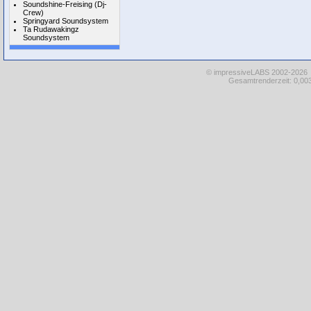
Soundshine-Freising (Dj-
Crew)
Springyard Soundsystem
Ta Rudawakingz
Soundsystem
© impressiveLABS 2002-2026
Gesamtrenderzeit: 0,003