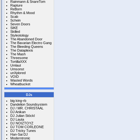
Rainmann & SnareTom
Rapture
ReBorn
Rhythm & Mood
Scab
Schein
Seven Doors
SIKE
Skilled
Styleotology
The Abandoned Door
The Bavarian Electro Gang
The Bleeding Queens
The Dataplexis
The Mash
Threesome
TortillaXXX
Umlaut
Umsonst
unXplored
VOID
Wasted Words
Wheatbucket
DJs
big king-rb
Dandelion Soundsystem
DJ / MR. CHRISTAAL
DJ Anikan
DJ Julian Stöckl
DJ Lauta
DJ NOIZTOYZ
DJ TOM CORLEONE
DJ Tricky Tunes
Han-Sai DJ
Moderntronic