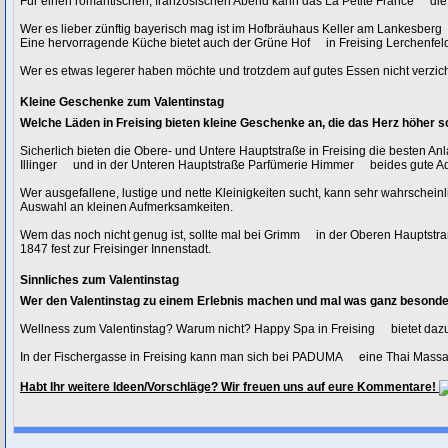
Für einen romantischen, französischen Abend kann das
La Petite France
die
Wer es lieber zünftig bayerisch mag ist im
Hofbräuhaus Keller am Lankesberg
Eine hervorragende Küche bietet auch der
Grüne Hof
in Freising Lerchenfel
Wer es etwas legerer haben möchte und trotzdem auf gutes Essen nicht verzich
Kleine Geschenke zum Valentinstag
Welche Läden in Freising bieten kleine Geschenke an, die das Herz höher 
Sicherlich bieten die Obere- und Untere Hauptstraße in Freising die besten Anl
Illinger
und in der Unteren Hauptstraße
Parfümerie Himmer
beides gute A
Wer ausgefallene, lustige und nette Kleinigkeiten sucht, kann sehr wahrschein
Auswahl an kleinen Aufmerksamkeiten.
Wem das noch nicht genug ist, sollte mal bei
Grimm
in der Oberen Hauptstra
1847 fest zur Freisinger Innenstadt.
Sinnliches zum Valentinstag
Wer den Valentinstag zu einem Erlebnis machen und mal was ganz besonder
Wellness zum Valentinstag? Warum nicht?
Happy Spa in Freising
bietet daz
In der Fischergasse in Freising kann man sich bei
PADUMA
eine Thai Mass
Habt Ihr weitere Ideen/Vorschläge? Wir freuen uns auf eure Kommentare!