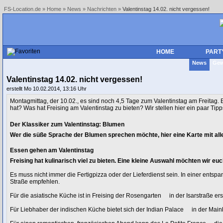
FS-Location.de
»
Home
»
News
»
Nachrichten
»
Valentinstag 14.02. nicht vergessen!
HOME
PART
News
Gew
Valentinstag 14.02. nicht vergessen!
erstellt Mo 10.02.2014, 13:16 Uhr
Montagmittag, der 10.02., es sind noch 4,5 Tage zum Valentinstag am Freitag.
hat? Was hat Freising am Valentinstag zu bieten? Wir stellen hier ein paar 
Der Klassiker zum Valentinstag: Blumen
Wer die süße Sprache der Blumen sprechen möchte,
hier eine Karte mit al
Essen gehen am Valentinstag
Freising hat kulinarisch viel zu bieten. Eine kleine Auswahl möchten wir euc
Es muss nicht immer die Fertigpizza oder der Lieferdienst sein. In einer ents
Straße empfehlen.
Für die asiatische Küche ist in Freising der
Rosengarten
in der Isarstraße er
Für Liebhaber der indischen Küche bietet sich der
Indian Palace
in der Main