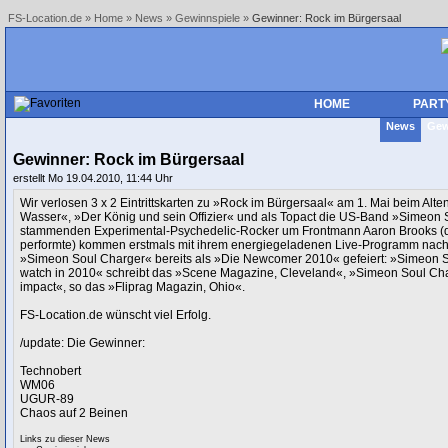
FS-Location.de
»
Home
»
News
»
Gewinnspiele
»
Gewinner: Rock im Bürgersaal
HOME
PART
News
Gew
Gewinner: Rock im Bürgersaal
erstellt Mo 19.04.2010, 11:44 Uhr
Wir verlosen 3 x 2 Eintrittskarten zu »Rock im Bürgersaal« am 1. Mai beim Alte
Wasser«, »Der König und sein Offizier« und als Topact die US-Band »Simeon 
stammenden Experimental-Psychedelic-Rocker um Frontmann Aaron Brooks (d
performte) kommen erstmals mit ihrem energiegeladenen Live-Programm nach 
»Simeon Soul Charger« bereits als »Die Newcomer 2010« gefeiert: »Simeon Sou
watch in 2010« schreibt das »Scene Magazine, Cleveland«, »Simeon Soul Cha
impact«, so das »Fliprag Magazin, Ohio«.
FS-Location.de wünscht viel Erfolg.
/update: Die Gewinner:
Technobert
WM06
UGUR-89
Chaos auf 2 Beinen
Links zu dieser News