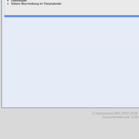
Gewinnspiel
Nähere Beschreibung im Partykalender
© impressiveLABS 2002-2026
Gesamtrenderzeit: 0,024