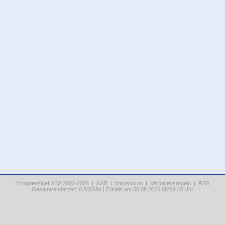
© impressiveLABS 2002-2026 |
AGB
|
Impressum
|
Verhaltensregeln
|
RSS
Gesamtrenderzeit: 0,00568s | Erstellt am 08.08.2026 08:04:40 Uhr