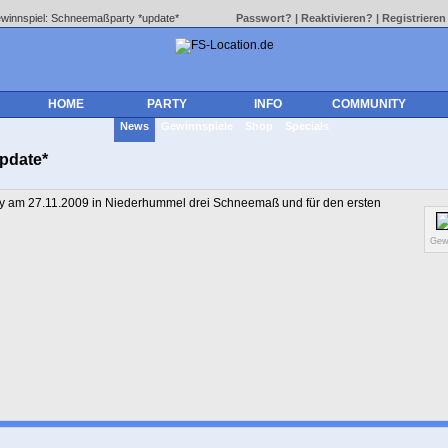
winnspiel: Schneemaßparty *update*
Passwort?
|
Reaktivieren?
|
Registrieren
HOME
PARTY
INFO
COMMUNITY
News
Gewinnspiele
Shop
Specials
pdate*
 am 27.11.2009 in Niederhummel drei Schneemaß und für den ersten
Gew