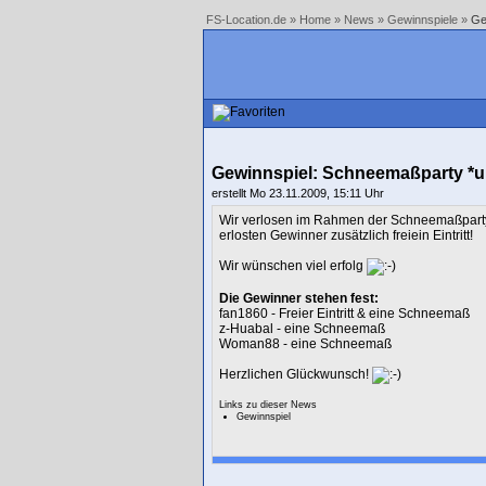
FS-Location.de
»
Home
»
News
»
Gewinnspiele
»
Ge
Gewinnspiel: Schneemaßparty *u
erstellt Mo 23.11.2009, 15:11 Uhr
Wir verlosen im Rahmen der Schneemaßparty
erlosten Gewinner zusätzlich freiein Eintritt!
Wir wünschen viel erfolg
Die Gewinner stehen fest:
fan1860 - Freier Eintritt & eine Schneemaß
z-Huabal - eine Schneemaß
Woman88 - eine Schneemaß
Herzlichen Glückwunsch!
Links zu dieser News
Gewinnspiel