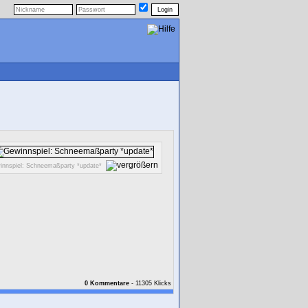
innspiel: Schneemaßparty *update*
0 Kommentare
- 11305 Klicks