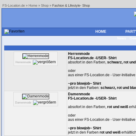
FS-Location.de
»
Home
»
Shop
»
Fashion & Lifestyle- Shop
HOME
PART
News
Gew
Herrenmode
FS-Location.de -USER- Shirt
absofort in den Farben,
schwarz, rot und
Herrenmode
oder
aus einer FS-Location.de - User-Initiati
~pro blowjob~ Shirt
jetzt in den Farben:
schwarz, rot und bla
Damenmode
FS-Location.de -USER- Shirt
Damenmode
absofort in den Farben,
rot und weiß
erhäl
oder
aus einer FS-Location.de - User-Initiati
~pro blowjob~ Shirt
jetzt in den Farben
rot und weiß
erhältlich