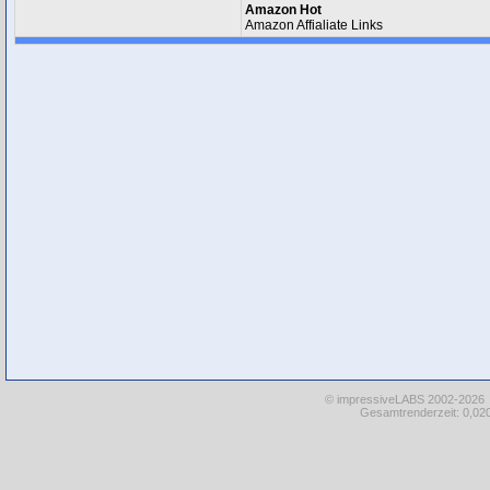
Amazon Hot
Amazon Affialiate Links
© impressiveLABS 2002-2026
Gesamtrenderzeit: 0,020